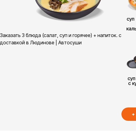
суп
кал
Заказать 3 блюда (салат, суп и горячее) + напиток. с
доставкой в Людинове | Автосуши
суп
с к
+
суп