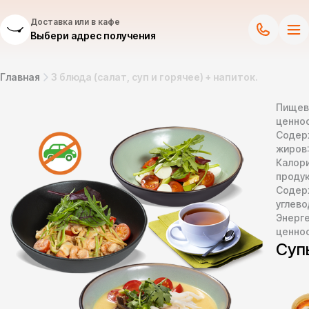
Доставка или в кафе
Выбери адрес получения
Главная
3 блюда (салат, суп и горячее) + напиток.
Пищев
ценнос
Содер
жиров
Калор
продук
Содер
углево
Энерг
ценно
Су