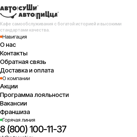
ши
Кафе самообслуживания с богатой историей и высокими
стандартами качества.
Навигация
О нас
Контакты
суп
Обратная связь
с к
Доставка и оплата
кал
О компании
Акции
Гор
Программа лояльности
Вакансии
Франшиза
Горячая линия
8 (800) 100-11-37
спа