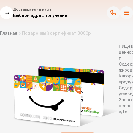
Доставка или в кафе
Выбери адрес получения
Главная
Подарочный сертификат 3000р
Пищев
ценнос
г
Содер
жиров
Калор
продук
Содер
углево
Энерг
ценно
кДж