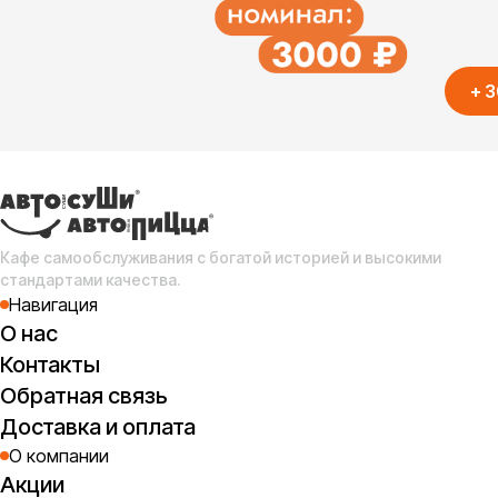
+
3
Кафе самообслуживания с богатой историей и высокими
стандартами качества.
Навигация
О нас
Контакты
Обратная связь
Доставка и оплата
О компании
Акции