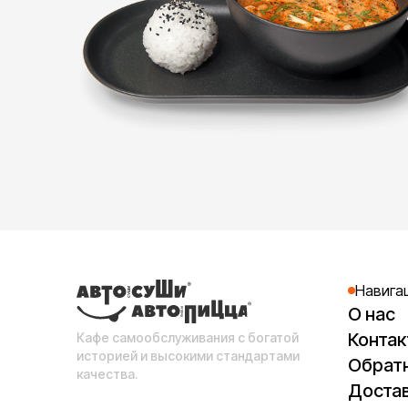
Навига
О нас
Конта
Кафе самообслуживания с богатой
историей и высокими стандартами
Обратн
качества.
Достав