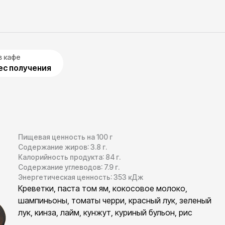
в кафе
с получения
Пищевая ценность на 100 г
Содержание жиров:
3.8
г.
Калорийность продукта:
84
г.
Содержание углеводов:
7.9
г.
Энергетическая ценность:
353
кДж
Креветки, паста том ям, кокосовое молоко,
шампиньоны, томаты черри, красный лук, зеленый
лук, кинза, лайм, кунжут, куриный бульон, рис