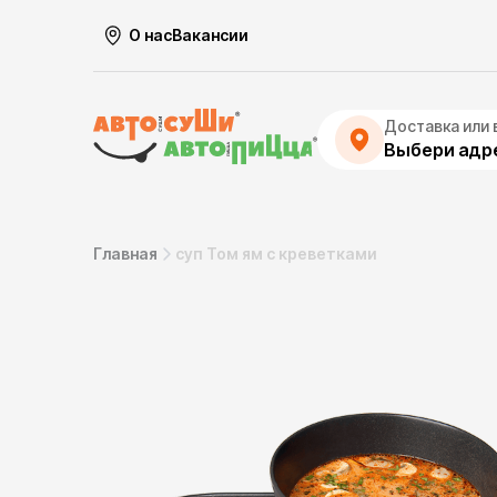
О нас
Вакансии
Доставка или 
Выбери адре
Главная
суп Том ям с креветками